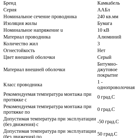
Бренд
Камкабель
Серия
ААБл
Номинальное сечение проводника
240 кв.мм
Изоляция жилы
Бумага
Номинальное напряжение u
10 кВ
Материал проводника
Алюминий
Количество жил
3
Огнестойкость
Нет
Цвет внешней оболочки
Серый
Битумно-
Материал внешней оболочки
джутовое
покрытие
1 -
Класс проводника
однопроволочная
Рекомендуемая температура монтажа при
0 град.C
протяжке с
Рекомендуемая температура монтажа при
0 град.C
протяжке по
Допустимая температура при эксплуатации
-50 град.C
(без движения) с
Допустимая температура при эксплуатации
50 град.C
(без движения) по