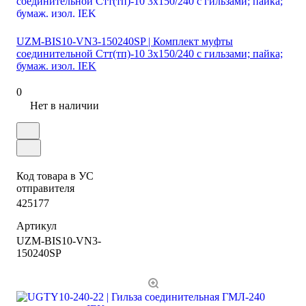
UZM-BIS10-VN3-150240SP | Комплект муфты
соединительной Стт(тп)-10 3х150/240 с гильзами; пайка;
бумаж. изол. IEK
0
Нет в наличии
Код товара в УС
отправителя
425177
Артикул
UZM-BIS10-VN3-
150240SP