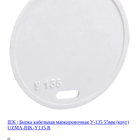
IEK | Бирка кабельная маркировочная У-135 55мм (круг)
UZMA-BIK-Y135-R
0