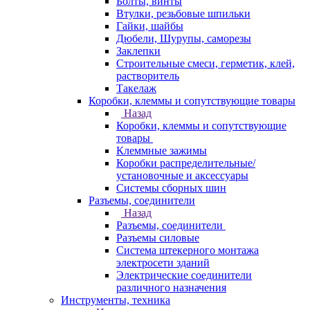
Болты, винты
Втулки, резьбовые шпильки
Гайки, шайбы
Дюбели, Шурупы, саморезы
Заклепки
Строительные смеси, герметик, клей,
растворитель
Такелаж
Коробки, клеммы и сопутствующие товары
Назад
Коробки, клеммы и сопутствующие
товары
Клеммные зажимы
Коробки распределительные/
установочные и аксессуары
Системы сборных шин
Разъемы, соединители
Назад
Разъемы, соединители
Разъемы силовые
Система штекерного монтажа
электросети зданий
Электрические соединители
различного назначения
Инструменты, техника