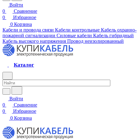
Войти
0
Сравнение
0
Избранное
0
Корзина
Кабели и провода связи
Кабели контрольные
Кабель охранно-
пожарной сигнализации
Силовые кабели
Кабель гибридный
Кабель высокого напряжения
Провод неизолированный
Каталог
Войти
0
Сравнение
0
Избранное
0
Корзина