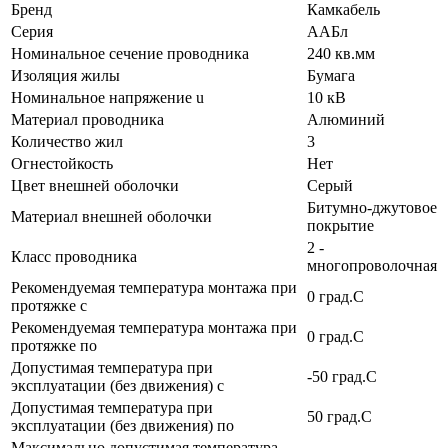
Бренд
Камкабель
Серия
ААБл
Номинальное сечение проводника
240 кв.мм
Изоляция жилы
Бумага
Номинальное напряжение u
10 кВ
Материал проводника
Алюминий
Количество жил
3
Огнестойкость
Нет
Цвет внешней оболочки
Серый
Битумно-джутовое
Материал внешней оболочки
покрытие
2 -
Класс проводника
многопроволочная
Рекомендуемая температура монтажа при
0 град.C
протяжке с
Рекомендуемая температура монтажа при
0 град.C
протяжке по
Допустимая температура при
-50 град.C
эксплуатации (без движения) с
Допустимая температура при
50 град.C
эксплуатации (без движения) по
Максимально допустимая температура