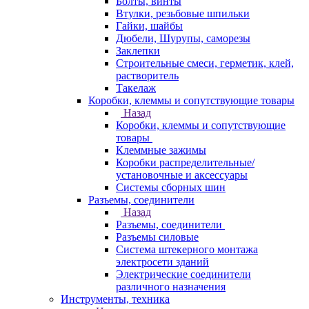
Болты, винты
Втулки, резьбовые шпильки
Гайки, шайбы
Дюбели, Шурупы, саморезы
Заклепки
Строительные смеси, герметик, клей,
растворитель
Такелаж
Коробки, клеммы и сопутствующие товары
Назад
Коробки, клеммы и сопутствующие
товары
Клеммные зажимы
Коробки распределительные/
установочные и аксессуары
Системы сборных шин
Разъемы, соединители
Назад
Разъемы, соединители
Разъемы силовые
Система штекерного монтажа
электросети зданий
Электрические соединители
различного назначения
Инструменты, техника