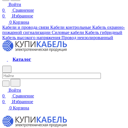
Войти
0
Сравнение
0
Избранное
0
Корзина
Кабели и провода связи
Кабели контрольные
Кабель охранно-
пожарной сигнализации
Силовые кабели
Кабель гибридный
Кабель высокого напряжения
Провод неизолированный
Каталог
Войти
0
Сравнение
0
Избранное
0
Корзина