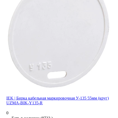
IEK | Бирка кабельная маркировочная У-135 55мм (круг)
UZMA-BIK-Y135-R
0