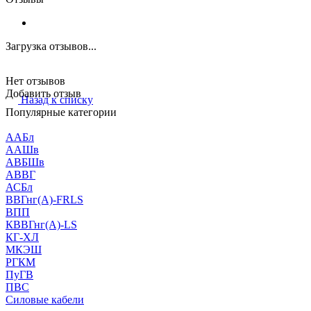
Загрузка отзывов...
Нет отзывов
Добавить отзыв
Назад к списку
Популярные категории
ААБл
ААШв
АВБШв
АВВГ
АСБл
ВВГнг(А)-FRLS
ВПП
КВВГнг(А)-LS
КГ-ХЛ
МКЭШ
РГКМ
ПуГВ
ПВС
Силовые кабели