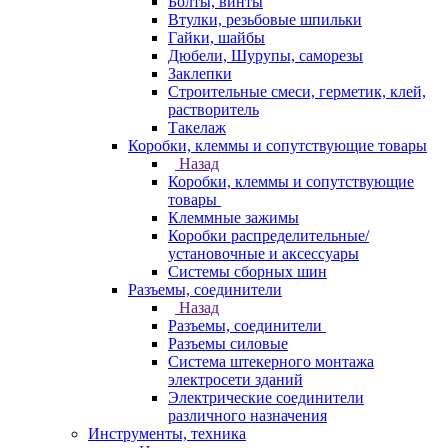
Болты, винты
Втулки, резьбовые шпильки
Гайки, шайбы
Дюбели, Шурупы, саморезы
Заклепки
Строительные смеси, герметик, клей,
растворитель
Такелаж
Коробки, клеммы и сопутствующие товары
Назад
Коробки, клеммы и сопутствующие
товары
Клеммные зажимы
Коробки распределительные/
установочные и аксессуары
Системы сборных шин
Разъемы, соединители
Назад
Разъемы, соединители
Разъемы силовые
Система штекерного монтажа
электросети зданий
Электрические соединители
различного назначения
Инструменты, техника