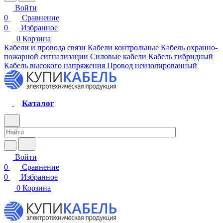
Войти
0
Сравнение
0
Избранное
0
Корзина
Кабели и провода связи
Кабели контрольные
Кабель охранно-
пожарной сигнализации
Силовые кабели
Кабель гибридный
Кабель высокого напряжения
Провод неизолированный
Каталог
Войти
0
Сравнение
0
Избранное
0
Корзина