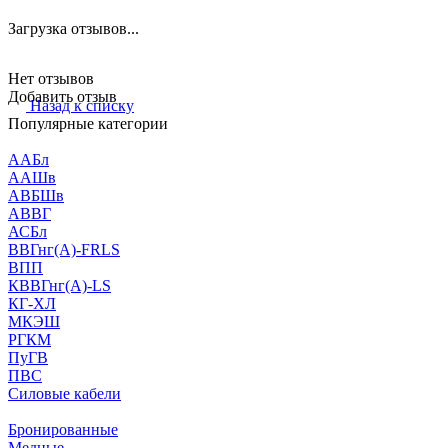
Загрузка отзывов...
Нет отзывов
Добавить отзыв
Назад к списку
Популярные категории
ААБл
ААШв
АВБШв
АВВГ
АСБл
ВВГнг(А)-FRLS
ВПП
КВВГнг(А)-LS
КГ-ХЛ
МКЭШ
РГКМ
ПуГВ
ПВС
Силовые кабели
Бронированные
Медные