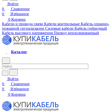
Войти
0
Сравнение
0
Избранное
0
Корзина
Кабели и провода связи
Кабели контрольные
Кабель охранно-
пожарной сигнализации
Силовые кабели
Кабель гибридный
Кабель высокого напряжения
Провод неизолированный
Каталог
Войти
0
Сравнение
0
Избранное
0
Корзина