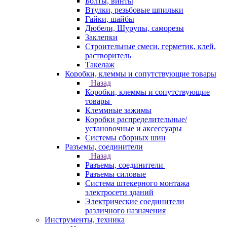
Болты, винты
Втулки, резьбовые шпильки
Гайки, шайбы
Дюбели, Шурупы, саморезы
Заклепки
Строительные смеси, герметик, клей,
растворитель
Такелаж
Коробки, клеммы и сопутствующие товары
Назад
Коробки, клеммы и сопутствующие
товары
Клеммные зажимы
Коробки распределительные/
установочные и аксессуары
Системы сборных шин
Разъемы, соединители
Назад
Разъемы, соединители
Разъемы силовые
Система штекерного монтажа
электросети зданий
Электрические соединители
различного назначения
Инструменты, техника