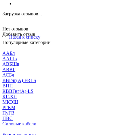
Загрузка отзывов...
Нет отзывов
Добавить отзыв
Назад к списку
Популярные категории
ААБл
ААШв
АВБШв
АВВГ
АСБл
ВВГнг(А)-FRLS
ВПП
КВВГнг(А)-LS
КГ-ХЛ
МКЭШ
РГКМ
ПуГВ
ПВС
Силовые кабели
Бронированные