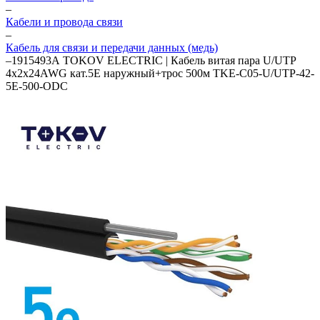
–
Кабели и провода связи
–
Кабель для связи и передачи данных (медь)
–
1915493А TOKOV ELECTRIC | Кабель витая пара U/UTP
4х2х24AWG кат.5E наружный+трос 500м TKE-C05-U/UTP-42-
5E-500-ODC