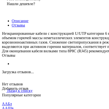
Нашли дешевле?
Описание
Отзывы
Неэкранированные кабели c конструкцией U/UTP категории 6 
объемом горючей массы неметаллических элементов конструкци
корозионноактивных газов. Снижение светопропускания в реж
выделяются при активном горении материалов, соответствует 
Для оконцевания кабеля вилками типа 8Р8С (RJ45) рекоменду
Отзывы
Загрузка отзывов...
Нет отзывов
Добавить отзыв
Назад к списку
Популярные категории
ААБл
ААШв