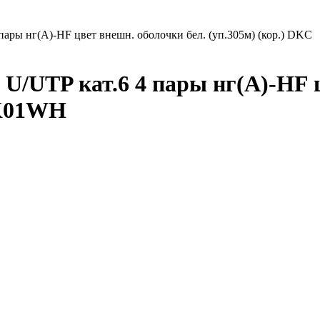
ары нг(А)-HF цвет внешн. оболочки бел. (уп.305м) (кор.) DKC
 U/UTP кат.6 4 пары нг(А)-HF 
UK01WH