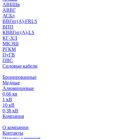
АВБШв
АВВГ
АСБл
ВВГнг(А)-FRLS
ВПП
КВВГнг(А)-LS
КГ-ХЛ
МКЭШ
РГКМ
ПуГВ
ПВС
Силовые кабели
Бронированные
Медные
Алюминиевые
0,66 кв
1 кВ
10 кВ
0,38 кВ
Компания
О компании
Контакты
Отзывы клиентов