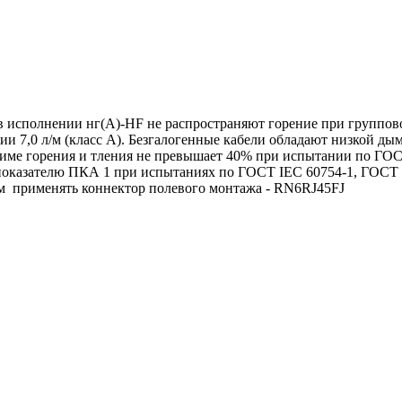
в исполнении нг(А)-HF не распространяют горение при группов
и 7,0 л/м (класс А). Безгалогенные кабели обладают низкой д
име горения и тления не превышает 40% при испытании по ГОСТ
показателю ПКА 1 при испытаниях по ГОСТ IEC 60754-1, ГОСТ I
ем применять коннектор полевого монтажа - RN6RJ45FJ