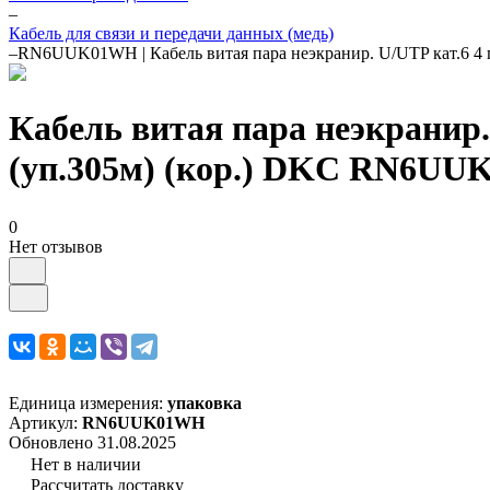
–
Кабель для связи и передачи данных (медь)
–
RN6UUK01WH | Кабель витая пара неэкранир. U/UTP кат.6 4 п
Кабель витая пара неэкранир.
(уп.305м) (кор.) DKC RN6U
0
Нет отзывов
Единица измерения:
упаковка
Артикул:
RN6UUK01WH
Обновлено 31.08.2025
Нет в наличии
Рассчитать доставку