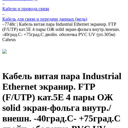
–
Кабели и провода связи
–
Кабель для связи и передачи данных (медь)
–
7748c | Кабель витая пара Industrial Ethernet экранир. FTP
(F/UTP) кат.5E 4 пары ОЖ solid экран-фольга внутр./внешн.
-40град.C- +75град.C двойн. оболочка PVC UV (уп.305м)
Cabeus
Кабель витая пара Industrial
Ethernet экранир. FTP
(F/UTP) кат.5E 4 пары ОЖ
solid экран-фольга внутр./
внешн. -40град.C- +75град.C