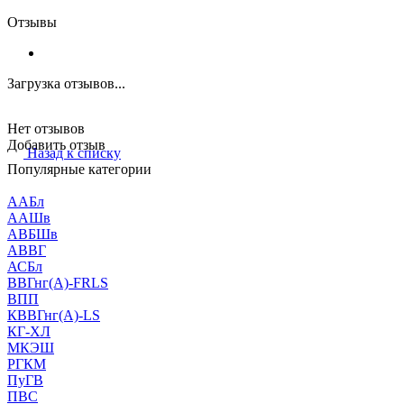
Отзывы
Загрузка отзывов...
Нет отзывов
Добавить отзыв
Назад к списку
Популярные категории
ААБл
ААШв
АВБШв
АВВГ
АСБл
ВВГнг(А)-FRLS
ВПП
КВВГнг(А)-LS
КГ-ХЛ
МКЭШ
РГКМ
ПуГВ
ПВС