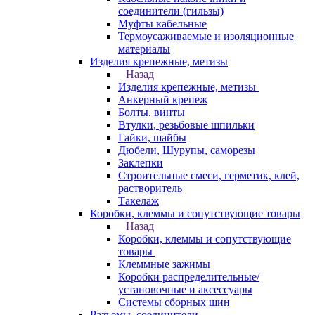
соединители (гильзы)
Муфты кабельные
Термоусаживаемые и изоляционные
материалы
Изделия крепежные, метизы
Назад
Изделия крепежные, метизы
Анкерный крепеж
Болты, винты
Втулки, резьбовые шпильки
Гайки, шайбы
Дюбели, Шурупы, саморезы
Заклепки
Строительные смеси, герметик, клей,
растворитель
Такелаж
Коробки, клеммы и сопутствующие товары
Назад
Коробки, клеммы и сопутствующие
товары
Клеммные зажимы
Коробки распределительные/
установочные и аксессуары
Системы сборных шин
Разъемы, соединители