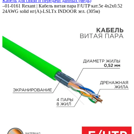
Кабель для связи и передачи данных (медь)
–
01-0161 Rexant | Кабель витая пара F/UTP кат.5e 4х2х0.52
24AWG solid нг(А)-LSLTx INDOOR зел. (305м)