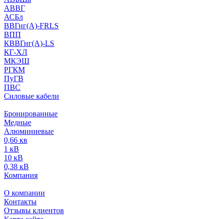
АВВГ
АСБл
ВВГнг(А)-FRLS
ВПП
КВВГнг(А)-LS
КГ-ХЛ
МКЭШ
РГКМ
ПуГВ
ПВС
Силовые кабели
Бронированные
Медные
Алюминиевые
0,66 кв
1 кВ
10 кВ
0,38 кВ
Компания
О компании
Контакты
Отзывы клиентов