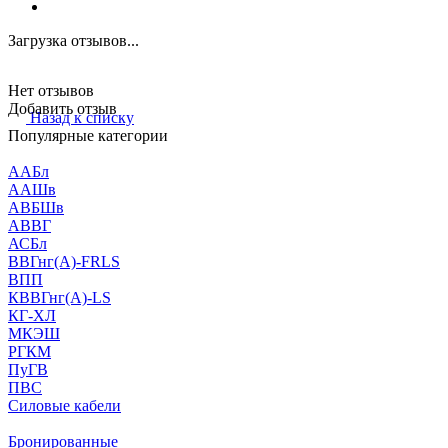
Загрузка отзывов...
Нет отзывов
Добавить отзыв
Назад к списку
Популярные категории
ААБл
ААШв
АВБШв
АВВГ
АСБл
ВВГнг(А)-FRLS
ВПП
КВВГнг(А)-LS
КГ-ХЛ
МКЭШ
РГКМ
ПуГВ
ПВС
Силовые кабели
Бронированные