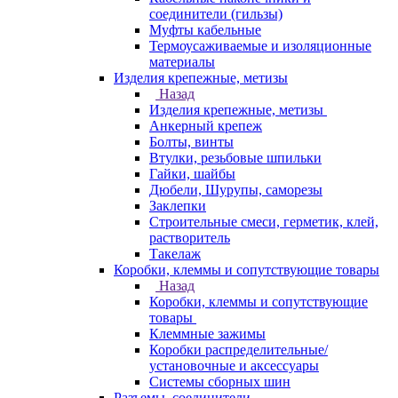
соединители (гильзы)
Муфты кабельные
Термоусаживаемые и изоляционные
материалы
Изделия крепежные, метизы
Назад
Изделия крепежные, метизы
Анкерный крепеж
Болты, винты
Втулки, резьбовые шпильки
Гайки, шайбы
Дюбели, Шурупы, саморезы
Заклепки
Строительные смеси, герметик, клей,
растворитель
Такелаж
Коробки, клеммы и сопутствующие товары
Назад
Коробки, клеммы и сопутствующие
товары
Клеммные зажимы
Коробки распределительные/
установочные и аксессуары
Системы сборных шин
Разъемы, соединители