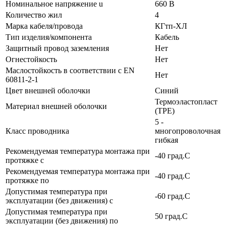
Номинальное напряжение u
660 В
Количество жил
4
Марка кабеля/провода
КГтп-ХЛ
Тип изделия/компонента
Кабель
Защитный провод заземления
Нет
Огнестойкость
Нет
Маслостойкость в соответствии с EN
Нет
60811-2-1
Цвет внешней оболочки
Синий
Термоэластопласт
Материал внешней оболочки
(TPE)
5 -
Класс проводника
многопроволочная
гибкая
Рекомендуемая температура монтажа при
-40 град.C
протяжке с
Рекомендуемая температура монтажа при
-40 град.C
протяжке по
Допустимая температура при
-60 град.C
эксплуатации (без движения) с
Допустимая температура при
50 град.C
эксплуатации (без движения) по