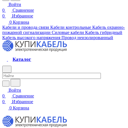
Войти
0
Сравнение
0
Избранное
0
Корзина
Кабели и провода связи
Кабели контрольные
Кабель охранно-
пожарной сигнализации
Силовые кабели
Кабель гибридный
Кабель высокого напряжения
Провод неизолированный
Каталог
Войти
0
Сравнение
0
Избранное
0
Корзина