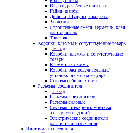
Болты, винты
Втулки, резьбовые шпильки
Гайки, шайбы
Дюбели, Шурупы, саморезы
Заклепки
Строительные смеси, герметик, клей,
растворитель
Такелаж
Коробки, клеммы и сопутствующие товары
Назад
Коробки, клеммы и сопутствующие
товары
Клеммные зажимы
Коробки распределительные/
установочные и аксессуары
Системы сборных шин
Разъемы, соединители
Назад
Разъемы, соединители
Разъемы силовые
Система штекерного монтажа
электросети зданий
Электрические соединители
различного назначения
Инструменты, техника