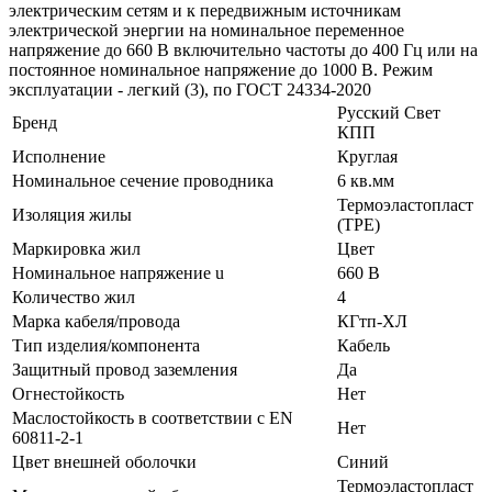
электрическим сетям и к передвижным источникам
электрической энергии на номинальное переменное
напряжение до 660 В включительно частоты до 400 Гц или на
постоянное номинальное напряжение до 1000 В. Режим
эксплуатации - легкий (3), по ГОСТ 24334-2020
Русский Свет
Бренд
КПП
Исполнение
Круглая
Номинальное сечение проводника
6 кв.мм
Термоэластопласт
Изоляция жилы
(TPE)
Маркировка жил
Цвет
Номинальное напряжение u
660 В
Количество жил
4
Марка кабеля/провода
КГтп-ХЛ
Тип изделия/компонента
Кабель
Защитный провод заземления
Да
Огнестойкость
Нет
Маслостойкость в соответствии с EN
Нет
60811-2-1
Цвет внешней оболочки
Синий
Термоэластопласт