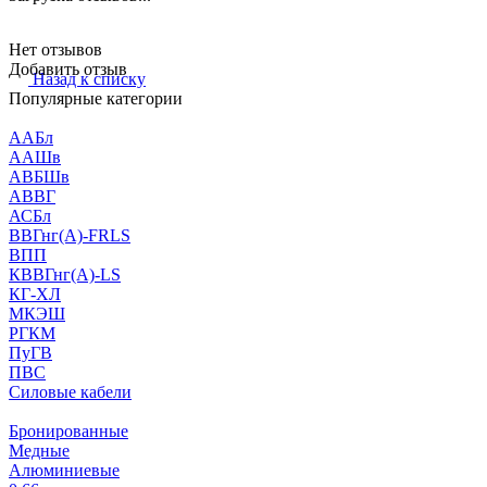
Нет отзывов
Добавить отзыв
Назад к списку
Популярные категории
ААБл
ААШв
АВБШв
АВВГ
АСБл
ВВГнг(А)-FRLS
ВПП
КВВГнг(А)-LS
КГ-ХЛ
МКЭШ
РГКМ
ПуГВ
ПВС
Силовые кабели
Бронированные
Медные
Алюминиевые