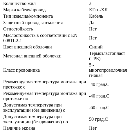
Количество жил
3
Марка кабеля/провода
КГтп-ХЛ
Тип изделия/компонента
Кабель
Защитный провод заземления
Да
Огнестойкость
Нет
Маслостойкость в соответствии с EN
Нет
60811-2-1
Цвет внешней оболочки
Синий
Термоэластопласт
Материал внешней оболочки
(TPE)
5 -
Класс проводника
многопроволочная
гибкая
Рекомендуемая температура монтажа при
-40 град.C
протяжке с
Рекомендуемая температура монтажа при
-40 град.C
протяжке по
Допустимая температура при
-60 град.C
эксплуатации (без движения) с
Допустимая температура при
50 град.C
эксплуатации (без движения) по
Наличие экрана
Нет