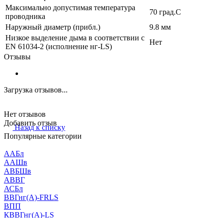
Максимально допустимая температура
70 град.C
проводника
Наружный диаметр (прибл.)
9.8 мм
Низкое выделение дыма в соответствии с
Нет
EN 61034-2 (исполнение нг-LS)
Отзывы
Загрузка отзывов...
Нет отзывов
Добавить отзыв
Назад к списку
Популярные категории
ААБл
ААШв
АВБШв
АВВГ
АСБл
ВВГнг(А)-FRLS
ВПП
КВВГнг(А)-LS