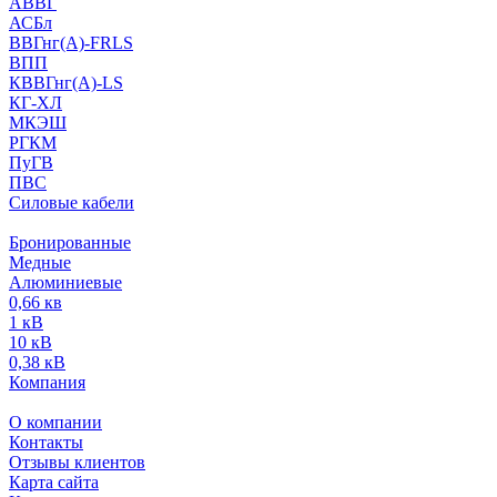
АВВГ
АСБл
ВВГнг(А)-FRLS
ВПП
КВВГнг(А)-LS
КГ-ХЛ
МКЭШ
РГКМ
ПуГВ
ПВС
Силовые кабели
Бронированные
Медные
Алюминиевые
0,66 кв
1 кВ
10 кВ
0,38 кВ
Компания
О компании
Контакты
Отзывы клиентов
Карта сайта