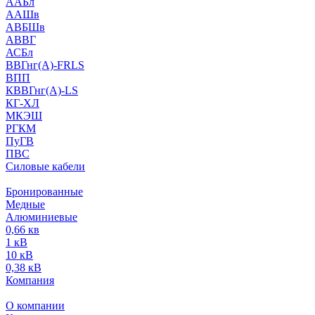
ААБл
ААШв
АВБШв
АВВГ
АСБл
ВВГнг(А)-FRLS
ВПП
КВВГнг(А)-LS
КГ-ХЛ
МКЭШ
РГКМ
ПуГВ
ПВС
Силовые кабели
Бронированные
Медные
Алюминиевые
0,66 кв
1 кВ
10 кВ
0,38 кВ
Компания
О компании