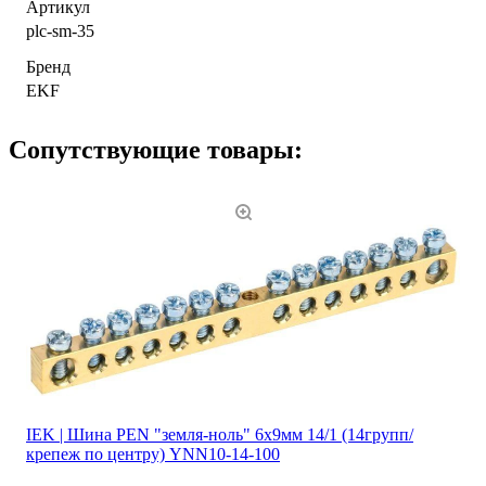
Артикул
plc-sm-35
Бренд
EKF
Сопутствующие товары:
IEK | Шина PEN "земля-ноль" 6х9мм 14/1 (14групп/
крепеж по центру) YNN10-14-100