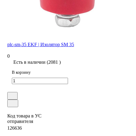
plc-sm-35 EKF | Изолятор SM 35
0
Есть в наличии (2081 )
В корзину
Код товара в УС
отправителя
126636