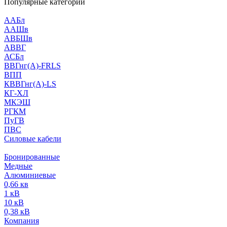
Популярные категории
ААБл
ААШв
АВБШв
АВВГ
АСБл
ВВГнг(А)-FRLS
ВПП
КВВГнг(А)-LS
КГ-ХЛ
МКЭШ
РГКМ
ПуГВ
ПВС
Силовые кабели
Бронированные
Медные
Алюминиевые
0,66 кв
1 кВ
10 кВ
0,38 кВ
Компания