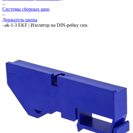
–
Системы сборных шин
–
Держатель шины
–
ak-1-3 EKF | Изолятор на DIN-рейку син.