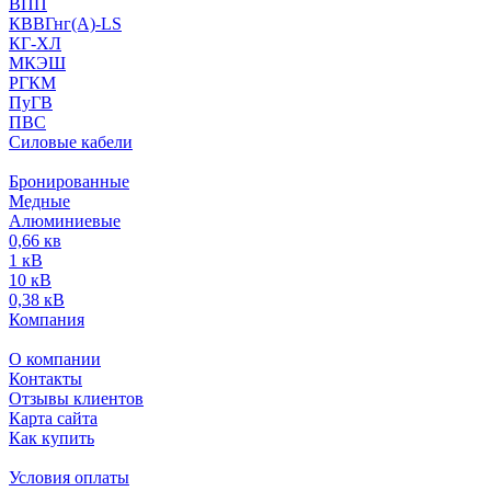
ВПП
КВВГнг(А)-LS
КГ-ХЛ
МКЭШ
РГКМ
ПуГВ
ПВС
Силовые кабели
Бронированные
Медные
Алюминиевые
0,66 кв
1 кВ
10 кВ
0,38 кВ
Компания
О компании
Контакты
Отзывы клиентов
Карта сайта
Как купить
Условия оплаты