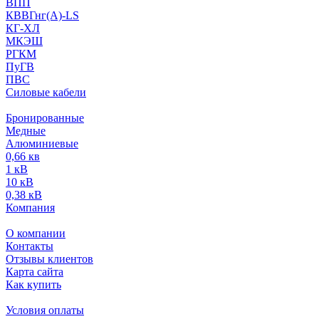
ВПП
КВВГнг(А)-LS
КГ-ХЛ
МКЭШ
РГКМ
ПуГВ
ПВС
Силовые кабели
Бронированные
Медные
Алюминиевые
0,66 кв
1 кВ
10 кВ
0,38 кВ
Компания
О компании
Контакты
Отзывы клиентов
Карта сайта
Как купить
Условия оплаты