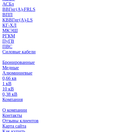
АСБл
ВВГнг(А)-FRLS
ВПП
КВВГнг(А)-LS
КГ-ХЛ
МКЭШ
РГКМ
ПуГВ
ПВС
Силовые кабели
Бронированные
Медные
Алюминиевые
0,66 кв
1 кВ
10 кВ
0,38 кВ
Компания
О компании
Контакты
Отзывы клиентов
Карта сайта
Как купить