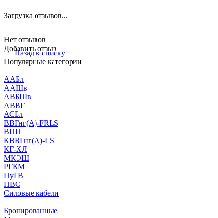
Загрузка отзывов...
Нет отзывов
Добавить отзыв
Назад к списку
Популярные категории
ААБл
ААШв
АВБШв
АВВГ
АСБл
ВВГнг(А)-FRLS
ВПП
КВВГнг(А)-LS
КГ-ХЛ
МКЭШ
РГКМ
ПуГВ
ПВС
Силовые кабели
Бронированные