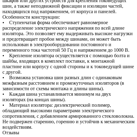
шкафов или других устройств для крепления токоведущих
шин, а также неподвижной фиксации и изоляции частей,
находящихся под напряжением, от корпуса и панелей.
Особенности конструкции:
• Ступенчатая форма обеспечивает равномерное
распределение электрического напряжения по всей длине
изолятора. Это позволяет ему выдерживать высокие нагрузки
и предотвращает пробои между шинами, он может быть
использован в электрооборудовании постоянного и
переменного тока частотой 50 Гц и напряжением до 1000 В.
• Крепление изолятора осуществляется с помощью болта и
шайбы, входящих в комплект поставки, к монтажной
пластине или корпусу с одной стороны и к токоведущей шине
с другой.
• Возможна установка шин разных длин с одинаковым
межфазным расстоянием и промежуточных изоляторов (в
зависимости от схемы монтажа и длины шины).
• Каждая шина устанавливается минимум на двух
изоляторах (на концах шины).
• Материал изолятора: диэлектрический полимер,
обладающий высокими параметрами электрического
сопротивления, с добавлением армированного стекловолокна.
Не подвержен старению, горению и устойчив к механическим
воздействиям.
Отзывы