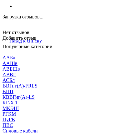
Загрузка отзывов...
Нет отзывов
Добавить отзыв
Назад к списку
Популярные категории
ААБл
ААШв
АВБШв
АВВГ
АСБл
ВВГнг(А)-FRLS
ВПП
КВВГнг(А)-LS
КГ-ХЛ
МКЭШ
РГКМ
ПуГВ
ПВС
Силовые кабели