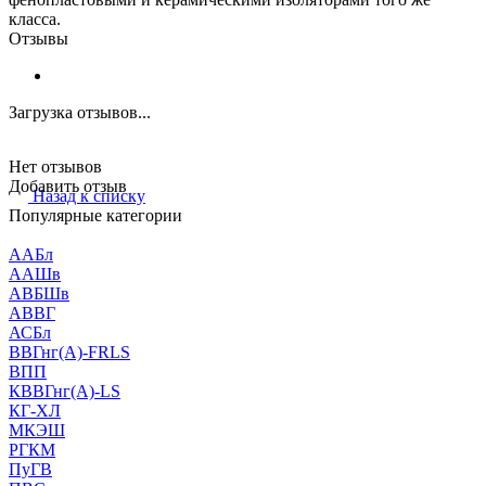
класса.
Отзывы
Загрузка отзывов...
Нет отзывов
Добавить отзыв
Назад к списку
Популярные категории
ААБл
ААШв
АВБШв
АВВГ
АСБл
ВВГнг(А)-FRLS
ВПП
КВВГнг(А)-LS
КГ-ХЛ
МКЭШ
РГКМ
ПуГВ