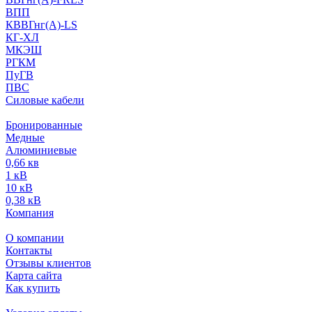
ВПП
КВВГнг(А)-LS
КГ-ХЛ
МКЭШ
РГКМ
ПуГВ
ПВС
Силовые кабели
Бронированные
Медные
Алюминиевые
0,66 кв
1 кВ
10 кВ
0,38 кВ
Компания
О компании
Контакты
Отзывы клиентов
Карта сайта
Как купить