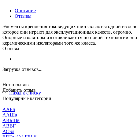
Описание
Отзывы
Элементы крепления токоведущих шин являются одной из основ
которое они играют для эксплуатационных качеств, огромно.
Опорные изоляторы изготавливаются по новой технологии эп
керамическими изоляторами того же класса.
Отзывы
Загрузка отзывов...
Нет отзывов
Добавить отзыв
Назад к списку
Популярные категории
ААБл
ААШв
АВБШв
АВВГ
АСБл
ВВГнг(А)-FRLS