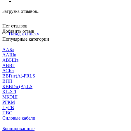
Загрузка отзывов...
Нет отзывов
Добавить отзыв
Назад к списку
Популярные категории
ААБл
ААШв
АВБШв
АВВГ
АСБл
ВВГнг(А)-FRLS
ВПП
КВВГнг(А)-LS
КГ-ХЛ
МКЭШ
РГКМ
ПуГВ
ПВС
Силовые кабели
Бронированные