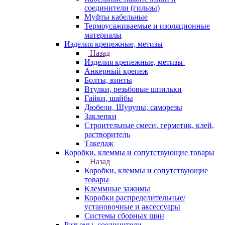
соединители (гильзы)
Муфты кабельные
Термоусаживаемые и изоляционные
материалы
Изделия крепежные, метизы
Назад
Изделия крепежные, метизы
Анкерный крепеж
Болты, винты
Втулки, резьбовые шпильки
Гайки, шайбы
Дюбели, Шурупы, саморезы
Заклепки
Строительные смеси, герметик, клей,
растворитель
Такелаж
Коробки, клеммы и сопутствующие товары
Назад
Коробки, клеммы и сопутствующие
товары
Клеммные зажимы
Коробки распределительные/
установочные и аксессуары
Системы сборных шин
Разъемы, соединители