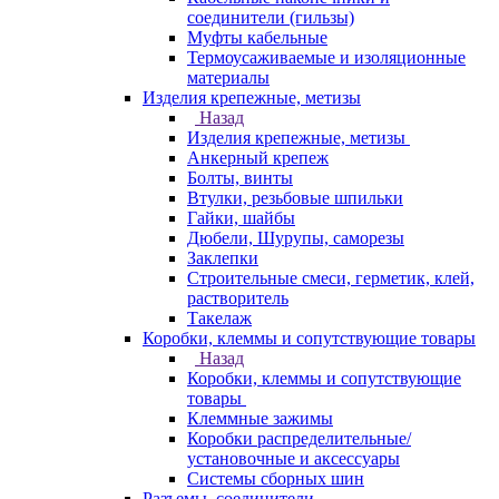
соединители (гильзы)
Муфты кабельные
Термоусаживаемые и изоляционные
материалы
Изделия крепежные, метизы
Назад
Изделия крепежные, метизы
Анкерный крепеж
Болты, винты
Втулки, резьбовые шпильки
Гайки, шайбы
Дюбели, Шурупы, саморезы
Заклепки
Строительные смеси, герметик, клей,
растворитель
Такелаж
Коробки, клеммы и сопутствующие товары
Назад
Коробки, клеммы и сопутствующие
товары
Клеммные зажимы
Коробки распределительные/
установочные и аксессуары
Системы сборных шин
Разъемы, соединители