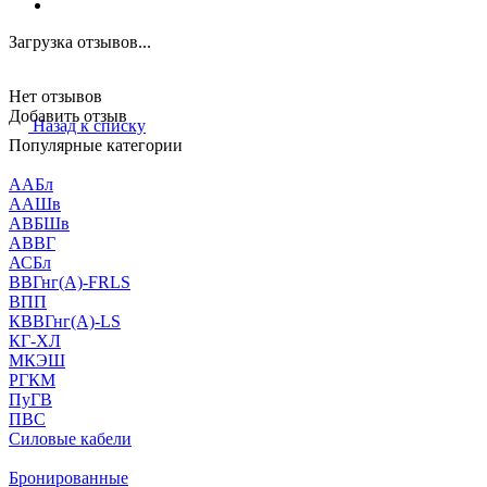
Загрузка отзывов...
Нет отзывов
Добавить отзыв
Назад к списку
Популярные категории
ААБл
ААШв
АВБШв
АВВГ
АСБл
ВВГнг(А)-FRLS
ВПП
КВВГнг(А)-LS
КГ-ХЛ
МКЭШ
РГКМ
ПуГВ
ПВС
Силовые кабели
Бронированные