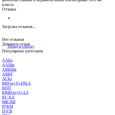
класса.
Отзывы
Загрузка отзывов...
Нет отзывов
Добавить отзыв
Назад к списку
Популярные категории
ААБл
ААШв
АВБШв
АВВГ
АСБл
ВВГнг(А)-FRLS
ВПП
КВВГнг(А)-LS
КГ-ХЛ
МКЭШ
РГКМ
ПуГВ