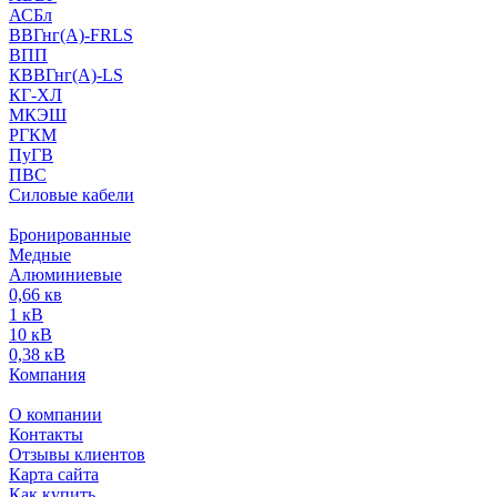
АСБл
ВВГнг(А)-FRLS
ВПП
КВВГнг(А)-LS
КГ-ХЛ
МКЭШ
РГКМ
ПуГВ
ПВС
Силовые кабели
Бронированные
Медные
Алюминиевые
0,66 кв
1 кВ
10 кВ
0,38 кВ
Компания
О компании
Контакты
Отзывы клиентов
Карта сайта
Как купить