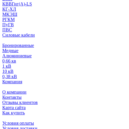
КВВГнг(А)-LS
КГ-ХЛ
МКЭШ
РГКМ
ПуГВ
ПВС
Силовые кабели
Бронированные
Медные
Алюминиевые
0,66 кв
1 кВ
10 кВ
0,38 кВ
Компания
О компании
Контакты
Отзывы клиентов
Карта сайта
Как купить
Условия оплаты
Условия доставки