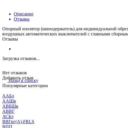
Описание
Отзывы
Опорный изолятор (шинодержатель) для индивидуальной обрез
воздушных автоматических выключателей с главными сборны
Отзывы
Загрузка отзывов...
Нет отзывов
Добавить отзыв
Назад к списку
Популярные категории
ААБл
ААШв
АВБШв
АВВГ
АСБл
ВВГнг(А)-FRLS
ВПП