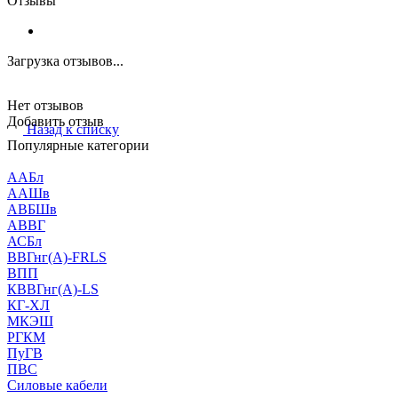
Отзывы
Загрузка отзывов...
Нет отзывов
Добавить отзыв
Назад к списку
Популярные категории
ААБл
ААШв
АВБШв
АВВГ
АСБл
ВВГнг(А)-FRLS
ВПП
КВВГнг(А)-LS
КГ-ХЛ
МКЭШ
РГКМ
ПуГВ
ПВС
Силовые кабели