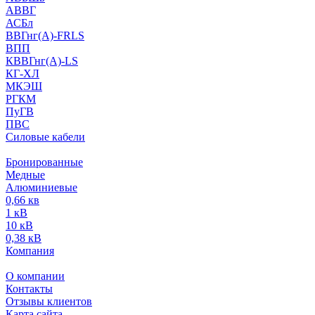
АВВГ
АСБл
ВВГнг(А)-FRLS
ВПП
КВВГнг(А)-LS
КГ-ХЛ
МКЭШ
РГКМ
ПуГВ
ПВС
Силовые кабели
Бронированные
Медные
Алюминиевые
0,66 кв
1 кВ
10 кВ
0,38 кВ
Компания
О компании
Контакты
Отзывы клиентов
Карта сайта