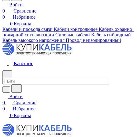
Войти
0
Сравнение
0
Избранное
0
Корзина
Кабели и провода связи
Кабели контрольные
Кабель охранно-
пожарной сигнализации
Силовые кабели
Кабель гибридный
Кабель высокого напряжения
Провод неизолированный
Каталог
Войти
0
Сравнение
0
Избранное
0
Корзина