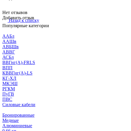
Нет отзывов
Добавить отзыв
Назад к списку
Популярные категории
ААБл
ААШв
АВБШв
АВВГ
АСБл
ВВГнг(А)-FRLS
ВПП
КВВГнг(А)-LS
КГ-ХЛ
МКЭШ
РГКМ
ПуГВ
ПВС
Силовые кабели
Бронированные
Медные
Алюминиевые
0,66 кв