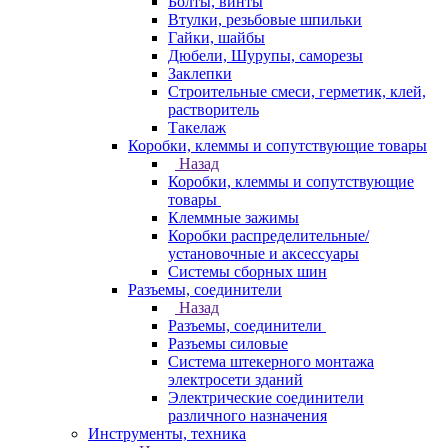
Болты, винты
Втулки, резьбовые шпильки
Гайки, шайбы
Дюбели, Шурупы, саморезы
Заклепки
Строительные смеси, герметик, клей,
растворитель
Такелаж
Коробки, клеммы и сопутствующие товары
Назад
Коробки, клеммы и сопутствующие
товары
Клеммные зажимы
Коробки распределительные/
установочные и аксессуары
Системы сборных шин
Разъемы, соединители
Назад
Разъемы, соединители
Разъемы силовые
Система штекерного монтажа
электросети зданий
Электрические соединители
различного назначения
Инструменты, техника