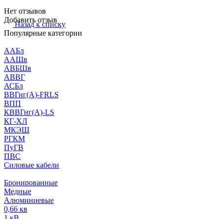
Нет отзывов
Добавить отзыв
Назад к списку
Популярные категории
ААБл
ААШв
АВБШв
АВВГ
АСБл
ВВГнг(А)-FRLS
ВПП
КВВГнг(А)-LS
КГ-ХЛ
МКЭШ
РГКМ
ПуГВ
ПВС
Силовые кабели
Бронированные
Медные
Алюминиевые
0,66 кв
1 кВ