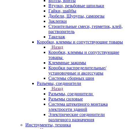
Болты, винты
Втулки, резьбовые шпильки
Гайки, шайбы
Дюбели, Шурупы, саморезы
Заклепки
Строительные смеси, герметик, клей,
растворитель
Такелаж
Коробки, клеммы и сопутствующие товары
Назад
Коробки, клеммы и сопутствующие
товары
Клеммные зажимы
Коробки распределительные/
установочные и аксессуары
Системы сборных шин
Разъемы, соединители
Назад
Разъемы, соединители
Разъемы силовые
Система штекерного монтажа
электросети зданий
Электрические соединители
различного назначения
Инструменты, техника