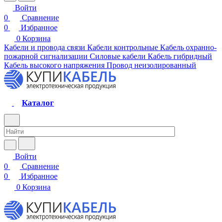
Войти
0
Сравнение
0
Избранное
0
Корзина
Кабели и провода связи
Кабели контрольные
Кабель охранно-
пожарной сигнализации
Силовые кабели
Кабель гибридный
Кабель высокого напряжения
Провод неизолированный
Каталог
Войти
0
Сравнение
0
Избранное
0
Корзина