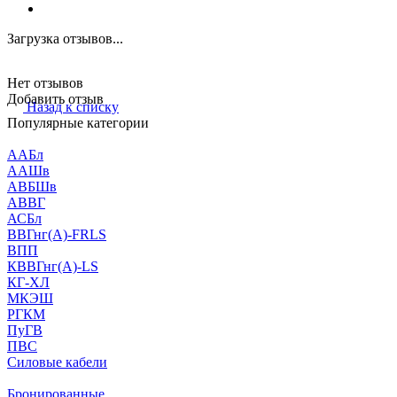
Загрузка отзывов...
Нет отзывов
Добавить отзыв
Назад к списку
Популярные категории
ААБл
ААШв
АВБШв
АВВГ
АСБл
ВВГнг(А)-FRLS
ВПП
КВВГнг(А)-LS
КГ-ХЛ
МКЭШ
РГКМ
ПуГВ
ПВС
Силовые кабели
Бронированные