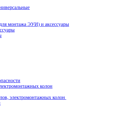
универсальные
 для монтажа ЭУИ) и аксессуары
ессуары
ы
опасности
электромонтажных колон
лов, электромонтажных колон
и