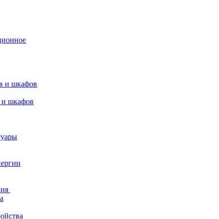
ционное
в и шкафов
 и шкафов
суары
нергии
ния
а
ройства