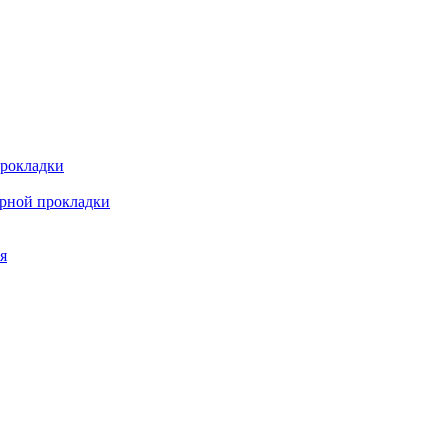
прокладки
арной прокладки
я