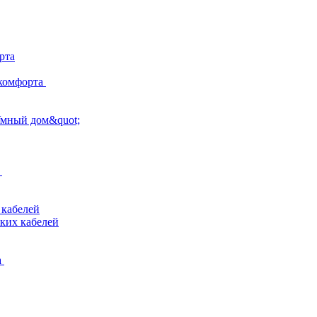
рта
комфорта
Умный дом&quot;
 кабелей
ких кабелей
а