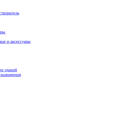
створитель
ары
ные и аксессуары
ти зданий
 назначения