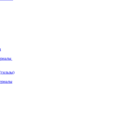
ы
ериалы
(гильзы)
ериалы