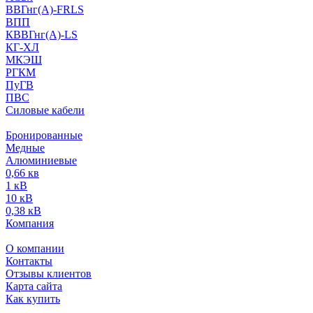
ВВГнг(А)-FRLS
ВПП
КВВГнг(А)-LS
КГ-ХЛ
МКЭШ
РГКМ
ПуГВ
ПВС
Силовые кабели
Бронированные
Медные
Алюминиевые
0,66 кв
1 кВ
10 кВ
0,38 кВ
Компания
О компании
Контакты
Отзывы клиентов
Карта сайта
Как купить