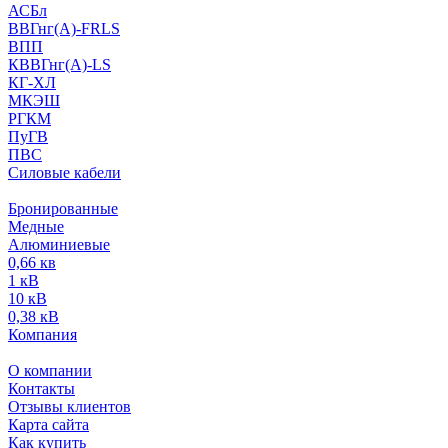
АСБл
ВВГнг(А)-FRLS
ВПП
КВВГнг(А)-LS
КГ-ХЛ
МКЭШ
РГКМ
ПуГВ
ПВС
Силовые кабели
Бронированные
Медные
Алюминиевые
0,66 кв
1 кВ
10 кВ
0,38 кВ
Компания
О компании
Контакты
Отзывы клиентов
Карта сайта
Как купить