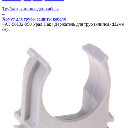
–
Трубы для прокладки кабеля
–
Хомут для трубы защиты кабеля
–
АТ-50132-050 Урал Пак | Держатель для труб (клипса) d32мм
сер.