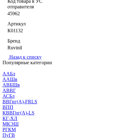
Код товара в УС
отправителя
45962
Артикул
К01132
Бренд
Ruvinil
Назад к списку
Популярные категории
ААБл
ААШв
АВБШв
АВВГ
АСБл
ВВГнг(А)-FRLS
ВПП
КВВГнг(А)-LS
КГ-ХЛ
МКЭШ
РГКМ
ПуГВ