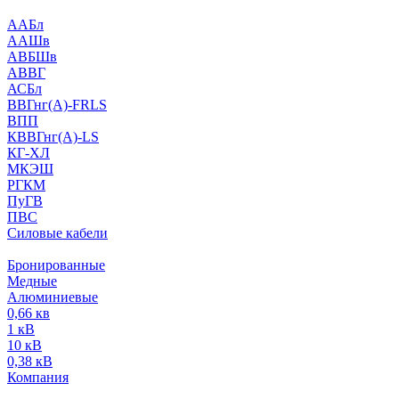
ААБл
ААШв
АВБШв
АВВГ
АСБл
ВВГнг(А)-FRLS
ВПП
КВВГнг(А)-LS
КГ-ХЛ
МКЭШ
РГКМ
ПуГВ
ПВС
Силовые кабели
Бронированные
Медные
Алюминиевые
0,66 кв
1 кВ
10 кВ
0,38 кВ
Компания