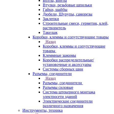
Болты, винты
Втулки, резьбовые шпильки
Гайки, шайбы
Дюбели, Шурупы, саморезы
Заклепки
Строительные смеси, герметик, клей,
растворитель
Такелаж
Коробки, клеммы и сопутствующие товары
Назад
Коробки, клеммы и сопутствующие
товары
Клеммные зажимы
Коробки распределительные/
установочные и аксессуары
Системы сборных шин
Разъемы, соединители
Назад
Разъемы, соединители
Разъемы силовые
Система штекерного монтажа
электросети зданий
Электрические соединители
различного назначения
Инструменты, техника