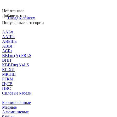
Нет отзывов
Добавить отзыв
Назад к списку
Популярные категории
ААБл
ААШв
АВБШв
АВВГ
АСБл
ВВГнг(А)-FRLS
ВПП
КВВГнг(А)-LS
КГ-ХЛ
МКЭШ
РГКМ
ПуГВ
ПВС
Силовые кабели
Бронированные
Медные
Алюминиевые
0,66 кв