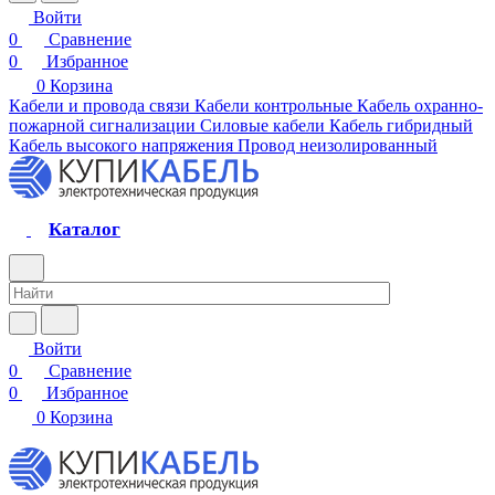
Войти
0
Сравнение
0
Избранное
0
Корзина
Кабели и провода связи
Кабели контрольные
Кабель охранно-
пожарной сигнализации
Силовые кабели
Кабель гибридный
Кабель высокого напряжения
Провод неизолированный
Каталог
Войти
0
Сравнение
0
Избранное
0
Корзина