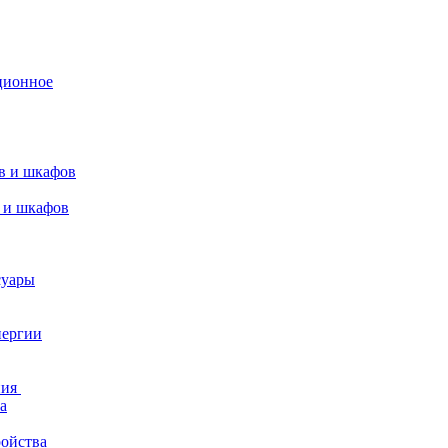
ционное
в и шкафов
 и шкафов
суары
нергии
ния
а
ройства