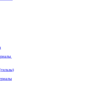
ы
ериалы
(гильзы)
ериалы