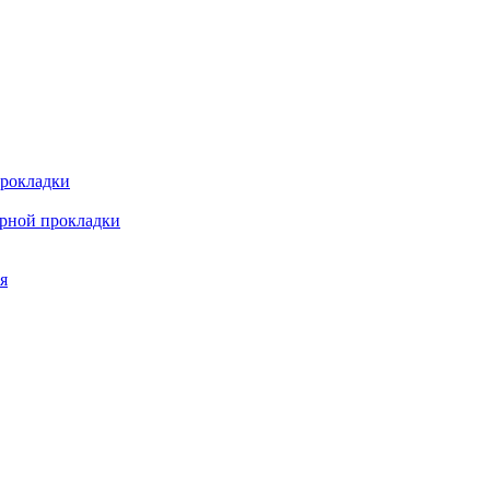
прокладки
арной прокладки
я