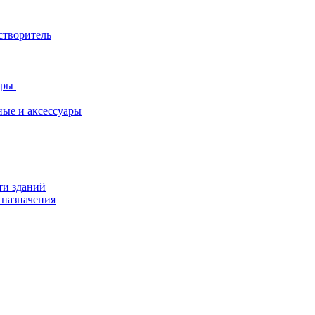
створитель
ары
ные и аксессуары
ти зданий
 назначения