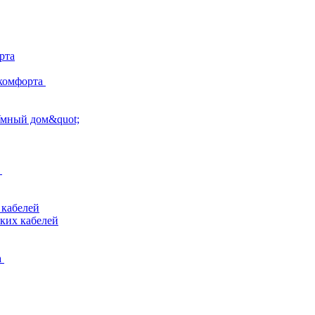
рта
комфорта
Умный дом&quot;
 кабелей
ких кабелей
а