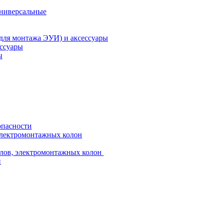
универсальные
 для монтажа ЭУИ) и аксессуары
ессуары
ы
опасности
электромонтажных колон
лов, электромонтажных колон
и