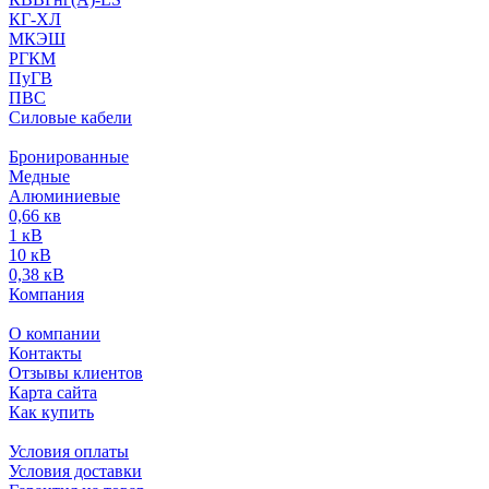
КГ-ХЛ
МКЭШ
РГКМ
ПуГВ
ПВС
Силовые кабели
Бронированные
Медные
Алюминиевые
0,66 кв
1 кВ
10 кВ
0,38 кВ
Компания
О компании
Контакты
Отзывы клиентов
Карта сайта
Как купить
Условия оплаты
Условия доставки