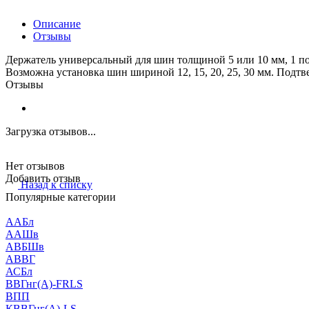
Описание
Отзывы
Держатель универсальный для шин толщиной 5 или 10 мм, 1 п
Возможна установка шин шириной 12, 15, 20, 25, 30 мм. Подтв
Отзывы
Загрузка отзывов...
Нет отзывов
Добавить отзыв
Назад к списку
Популярные категории
ААБл
ААШв
АВБШв
АВВГ
АСБл
ВВГнг(А)-FRLS
ВПП
КВВГнг(А)-LS