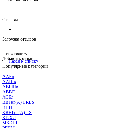
Отзывы
Загрузка отзывов...
Нет отзывов
Добавить отзыв
Назад к списку
Популярные категории
ААБл
ААШв
АВБШв
АВВГ
АСБл
ВВГнг(А)-FRLS
ВПП
КВВГнг(А)-LS
КГ-ХЛ
МКЭШ
РГКМ