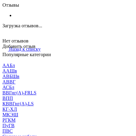
Отзывы
Загрузка отзывов...
Нет отзывов
Добавить отзыв
Назад к списку
Популярные категории
ААБл
ААШв
АВБШв
АВВГ
АСБл
ВВГнг(А)-FRLS
ВПП
КВВГнг(А)-LS
КГ-ХЛ
МКЭШ
РГКМ
ПуГВ
ПВС