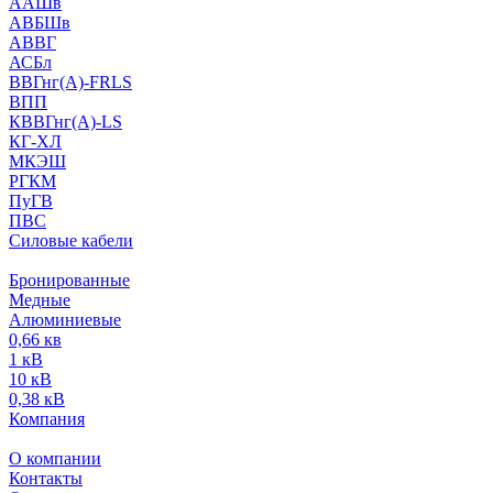
ААШв
АВБШв
АВВГ
АСБл
ВВГнг(А)-FRLS
ВПП
КВВГнг(А)-LS
КГ-ХЛ
МКЭШ
РГКМ
ПуГВ
ПВС
Силовые кабели
Бронированные
Медные
Алюминиевые
0,66 кв
1 кВ
10 кВ
0,38 кВ
Компания
О компании
Контакты