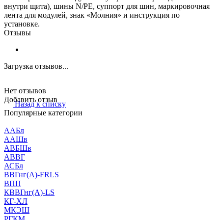
внутри щита), шины N/PE, суппорт для шин, маркировочная
лента для модулей, знак «Молния» и инструкция по
установке.
Отзывы
Загрузка отзывов...
Нет отзывов
Добавить отзыв
Назад к списку
Популярные категории
ААБл
ААШв
АВБШв
АВВГ
АСБл
ВВГнг(А)-FRLS
ВПП
КВВГнг(А)-LS
КГ-ХЛ
МКЭШ
РГКМ