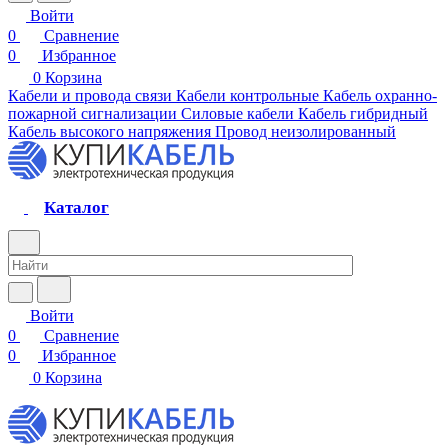
Войти
0
Сравнение
0
Избранное
0
Корзина
Кабели и провода связи
Кабели контрольные
Кабель охранно-
пожарной сигнализации
Силовые кабели
Кабель гибридный
Кабель высокого напряжения
Провод неизолированный
Каталог
Войти
0
Сравнение
0
Избранное
0
Корзина