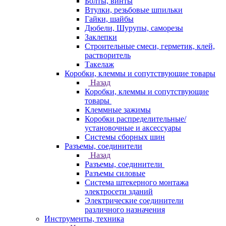
Болты, винты
Втулки, резьбовые шпильки
Гайки, шайбы
Дюбели, Шурупы, саморезы
Заклепки
Строительные смеси, герметик, клей,
растворитель
Такелаж
Коробки, клеммы и сопутствующие товары
Назад
Коробки, клеммы и сопутствующие
товары
Клеммные зажимы
Коробки распределительные/
установочные и аксессуары
Системы сборных шин
Разъемы, соединители
Назад
Разъемы, соединители
Разъемы силовые
Система штекерного монтажа
электросети зданий
Электрические соединители
различного назначения
Инструменты, техника