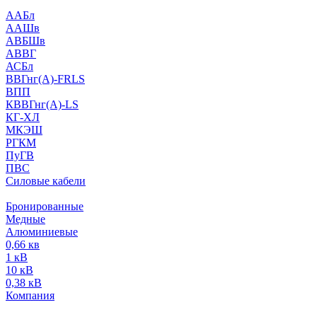
ААБл
ААШв
АВБШв
АВВГ
АСБл
ВВГнг(А)-FRLS
ВПП
КВВГнг(А)-LS
КГ-ХЛ
МКЭШ
РГКМ
ПуГВ
ПВС
Силовые кабели
Бронированные
Медные
Алюминиевые
0,66 кв
1 кВ
10 кВ
0,38 кВ
Компания