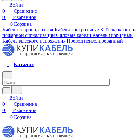
Войти
0
Сравнение
0
Избранное
0
Корзина
Кабели и провода связи
Кабели контрольные
Кабель охранно-
пожарной сигнализации
Силовые кабели
Кабель гибридный
Кабель высокого напряжения
Провод неизолированный
Каталог
Войти
0
Сравнение
0
Избранное
0
Корзина