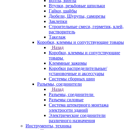
Болты, винты
Втулки, резьбовые шпильки
Гайки, шайбы
Дюбели, Шурупы, саморезы
Заклепки
Строительные смеси, герметик, клей,
растворитель
Такелаж
Коробки, клеммы и сопутствующие товары
Назад
Коробки, клеммы и сопутствующие
товары
Клеммные зажимы
Коробки распределительные/
установочные и аксессуары
Системы сборных шин
Разъемы, соединители
Назад
Разъемы, соединители
Разъемы силовые
Система штекерного монтажа
электросети зданий
Электрические соединители
различного назначения
Инструменты, техника