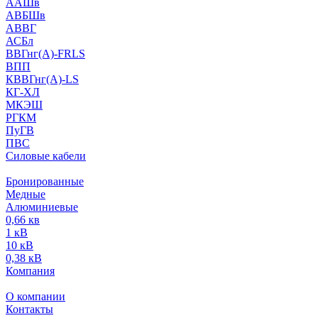
ААШв
АВБШв
АВВГ
АСБл
ВВГнг(А)-FRLS
ВПП
КВВГнг(А)-LS
КГ-ХЛ
МКЭШ
РГКМ
ПуГВ
ПВС
Силовые кабели
Бронированные
Медные
Алюминиевые
0,66 кв
1 кВ
10 кВ
0,38 кВ
Компания
О компании
Контакты