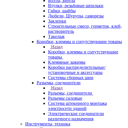
Болты, винты
Втулки, резьбовые шпильки
Гайки, шайбы
Дюбели, Шурупы, саморезы
Заклепки
Строительные смеси, герметик, клей,
растворитель
Такелаж
Коробки, клеммы и сопутствующие товары
Назад
Коробки, клеммы и сопутствующие
товары
Клеммные зажимы
Коробки распределительные/
установочные и аксессуары
Системы сборных шин
Разъемы, соединители
Назад
Разъемы, соединители
Разъемы силовые
Система штекерного монтажа
электросети зданий
Электрические соединители
различного назначения
Инструменты, техника