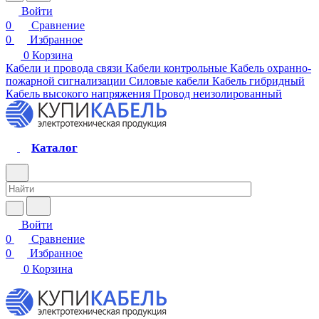
Войти
0
Сравнение
0
Избранное
0
Корзина
Кабели и провода связи
Кабели контрольные
Кабель охранно-
пожарной сигнализации
Силовые кабели
Кабель гибридный
Кабель высокого напряжения
Провод неизолированный
Каталог
Войти
0
Сравнение
0
Избранное
0
Корзина