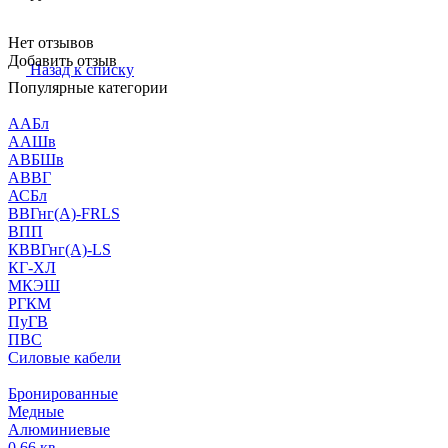
Нет отзывов
Добавить отзыв
Назад к списку
Популярные категории
ААБл
ААШв
АВБШв
АВВГ
АСБл
ВВГнг(А)-FRLS
ВПП
КВВГнг(А)-LS
КГ-ХЛ
МКЭШ
РГКМ
ПуГВ
ПВС
Силовые кабели
Бронированные
Медные
Алюминиевые
0,66 кв